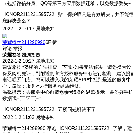
（包括微信分身）QQ等第三方应用数据迁移，以免数据丢失~
HONOR2111231595722
:
贴上保护膜只是有效解决，并不能
底解决是么？
2022-1-2 10:17
属地未知
荣耀粉丝214298990
6F
赞
评论
举报
荣耀答答团
浏览器
2022-1-2 10:27
属地未知
建议您按照5楼的方法排查一下哦~如果无法解决，请您携带设
备及购机凭证，到附近的官方授权服务中心进行检测，建议提
电话联系门店。您可以进入我的荣耀APP中找到最近的服务中
心，路径：服务>快捷服务>到店维修。
温馨提示：去服务中心前请您参考5楼的温馨提示，备份好手
数据哦~(￣▽￣)~*
HONOR2111231595722
:
五楼问题解决不了
2022-1-2 11:03
属地未知
荣耀粉丝214298990
评论
HONOR2111231595722
:
了解，建