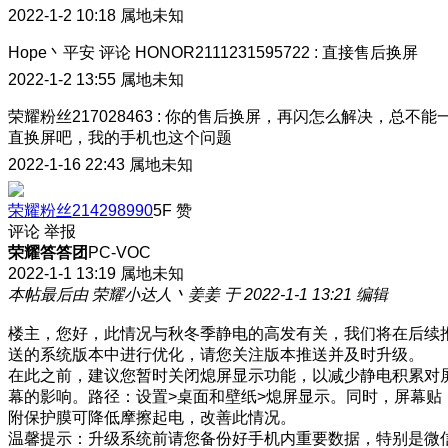
2022-1-2 10:18
属地未知
Hope丶平安
评论
HONOR2111231595722
:
直接售后换屏
2022-1-2 13:55
属地未知
荣耀粉丝217028463
:
你的售后换屏，再闪怎么解决，总不能
直换屏吧，我的手机也这个问题
2022-1-16 22:43
属地未知
荣耀粉丝214298990
5F
赞
评论
举报
荣耀答答团
PC-VOC
2022-1-1 13:19
属地未知
本帖最后由 荣耀小达人丶姜姜 于 2022-1-1 13:21 编辑
楼主，您好，此情况与秋冬季静电的高发有关，我们将在后续
送的系统版本中进行优化，请您关注版本推送并及时升级。
在此之前，建议您暂时关闭熄屏显示功能，以减少静电积累对
幕的影响。路径：设置>桌面和壁纸>熄屏显示。同时，屏幕贴
附保护膜可降低摩擦起电，改善此情况。
温馨提示：升级系统前请您备份好手机内重要数据，特别是微