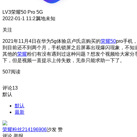
LV3
荣耀50 Pro 5G
2022-01-1 11:21
属地未知
关注
2021年11月4日在华为5g体验店卢氏店购买的
荣耀50
pro手机
到目前还不到两个月，手机锁屏之后屏幕出现爆闪现象，不知
其他的
荣耀
粉们有没有遇到过这种问题？想发个视频给大家分
下，但是视频一直提示上传失败，无奈只能求助一下了。
507阅读
评论
13
默认
默认
最新
荣耀粉丝214196906
沙发
赞
评论
举报