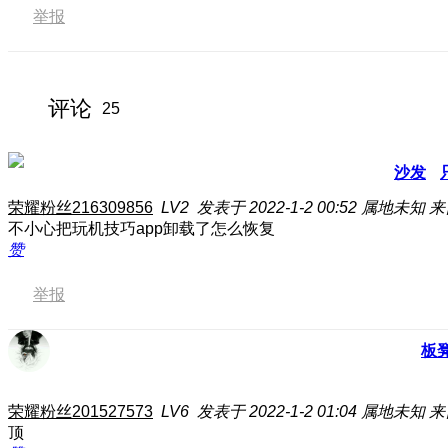
举报
评论
25
沙发
荣耀粉丝216309856
LV2
发表于 2022-1-2 00:52
属地未知
来
不小心把玩机技巧app卸载了怎么恢复
赞
举报
板
荣耀粉丝201527573
LV6
发表于 2022-1-2 01:04
属地未知
来
顶