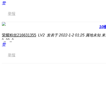
赞
举报
10
荣耀粉丝216631355
LV2
发表于 2022-1-2 01:25
属地未知
来
^_^^_^
赞
举报