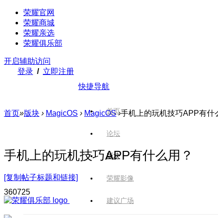
荣耀官网
荣耀商城
荣耀亲选
荣耀俱乐部
开启辅助访问
登录
/
立即注册
快捷导航
首页
首页
»
版块
›
MagicOS
›
MagicOS
›
手机上的玩机技巧APP有什
论坛
手机上的玩机技巧APP有什么用？
版块
[复制帖子标题和链接]
荣耀影像
3607
25
建议广场