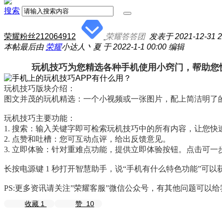
搜索
荣耀粉丝212064912
荣耀答答团
发表于 2021-12-31 2
本帖最后由
荣耀
小达人丶夏 于 2022-1-1 00:00 编辑
玩机技巧
为您精选各种
手机
使用小窍门，帮助您
玩机技巧
版块介绍：
图文并茂的玩机精选：一个小视频或一张图片，配上简洁明了
玩机技巧主要功能：
1. 搜索：输入关键字即可检索玩机技巧中的所有内容，让您
2. 点赞和吐槽：您可互动点评，给出反馈意见。
3. 立即体验：针对重难点功能，提供立即体验按钮。点击可
长按电源键 1 秒打开智慧助手，说“手机有什么特色功能”可以
PS:更多资讯请关注”荣耀客服”微信公众号，有其他问题可以
收藏
1
赞
10