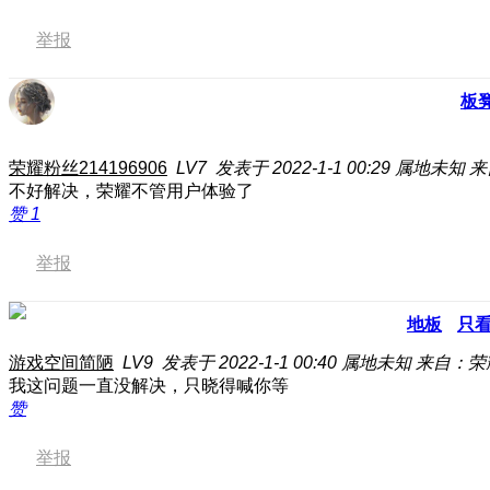
举报
板
荣耀粉丝214196906
LV7
发表于 2022-1-1 00:29
属地未知
来
不好解决，荣耀不管用户体验了
赞
1
举报
地板
只
游戏空间简陋
LV9
发表于 2022-1-1 00:40
属地未知
来自：荣耀
我这问题一直没解决，只晓得喊你等
赞
举报