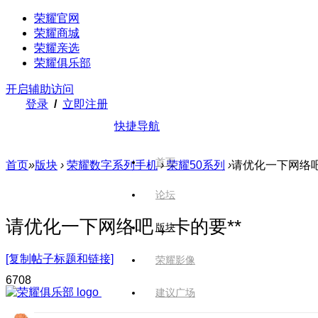
荣耀官网
荣耀商城
荣耀亲选
荣耀俱乐部
开启辅助访问
登录
/
立即注册
快捷导航
首页
首页
»
版块
›
荣耀数字系列手机
›
荣耀50系列
›
请优化一下网络吧
论坛
请优化一下网络吧，卡的要**
版块
[复制帖子标题和链接]
荣耀影像
670
8
建议广场