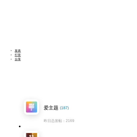
发表
打赏
分享
爱主题
(187)
昨日总发帖：2169