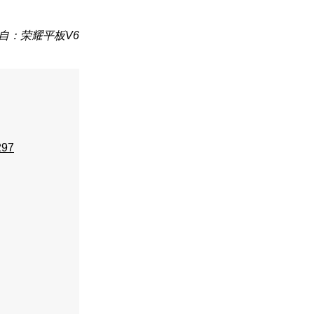
自：荣耀平板V6
297