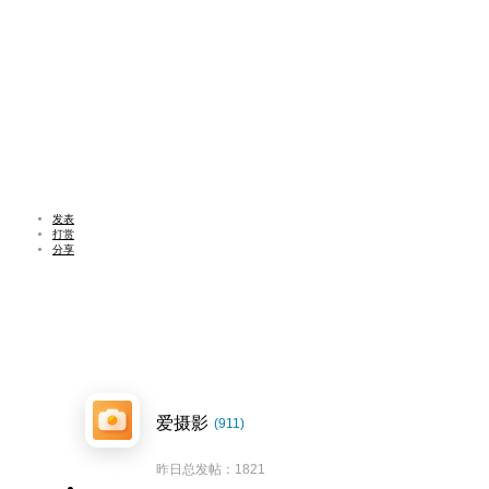
发表
打赏
分享
爱摄影
(911)
昨日总发帖：1821