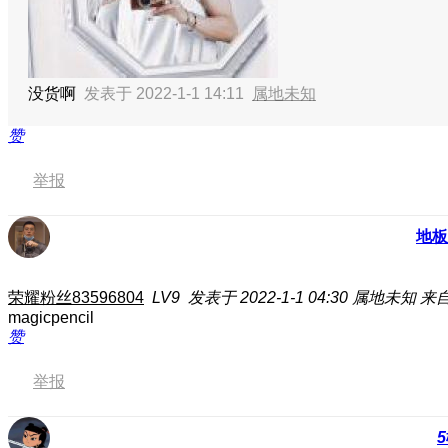
没货啊
发表于 2022-1-1 14:11
属地未知
赞
举报
地板
荣耀粉丝83596804
LV9
发表于 2022-1-1 04:30
属地未知
来自
magicpencil
赞
举报
5