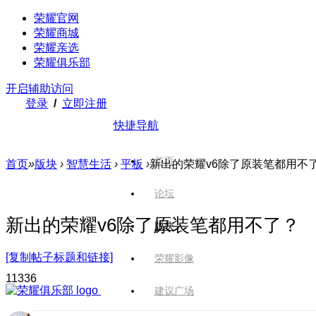
荣耀官网
荣耀商城
荣耀亲选
荣耀俱乐部
开启辅助访问
登录
/
立即注册
快捷导航
首页
首页
»
版块
›
智慧生活
›
平板
›
新出的荣耀v6除了原装笔都用不
论坛
新出的荣耀v6除了原装笔都用不了？
版块
[复制帖子标题和链接]
荣耀影像
1133
6
建议广场