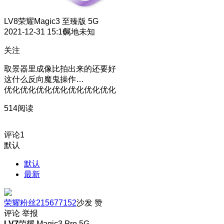
LV8
荣耀Magic3 至臻版 5G
2021-12-31 15:16
属地未知
关注
取景器里成像比拍出来的还要好
这什么反向魔鬼操作…
优化优化优化优化优化优化优化
514阅读
评论
1
默认
默认
最新
荣耀粉丝215677152
沙发
赞
评论
举报
LV7
荣耀 Magic3 Pro 5G