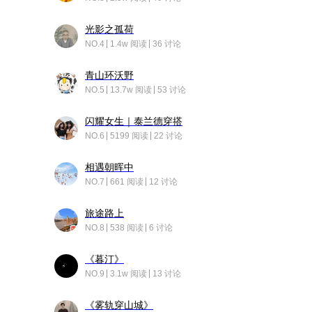
光影之孤荷
NO.4
1.4w 阅读
36 讨论
青山环沃野
NO.5
13.7w 阅读
53 讨论
闪耀女生｜泰兰德穿搭
NO.6
5199 阅读
22 讨论
相遇朝晖中
NO.7
661 阅读
12 讨论
旅途路上
NO.8
538 阅读
6 讨论
《暮汀》
NO.9
3.1w 阅读
13 讨论
《雾轨穿山城》