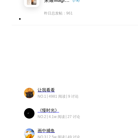
荣耀Magic8系列
(79)
昨日总发帖：961
让我看看
NO.1
4981 阅读
9 讨论
《慢时光》
NO.2
4.1w 阅读
27 讨论
画中捕鱼
NO.3
2.5w 阅读
49 讨论