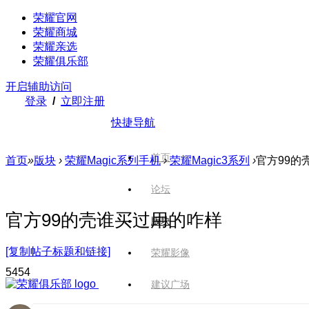
荣耀官网
荣耀商城
荣耀亲选
荣耀俱乐部
开启辅助访问
登录
/
立即注册
快捷导航
首页
首页
»
版块
›
荣耀Magic系列手机
›
荣耀Magic3系列
›
官方99的
论坛
官方99的壳谁买过用的咋样
版块
[复制帖子标题和链接]
荣耀影像
545
4
建议广场