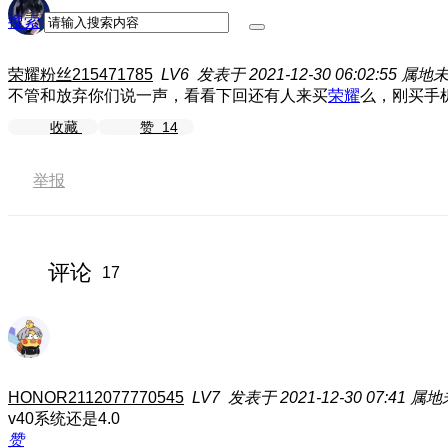
搜索
荣耀粉丝215471785
LV6
发表于 2021-12-30 06:02:55
属地
不管和放弃你们说一声，看看下回还有人来买
荣耀
么，刚买手
收藏
赞
14
举报
评论
17
HONOR2112077770545
LV7
发表于 2021-12-30 07:41
属地
v40系统还是4.0
赞