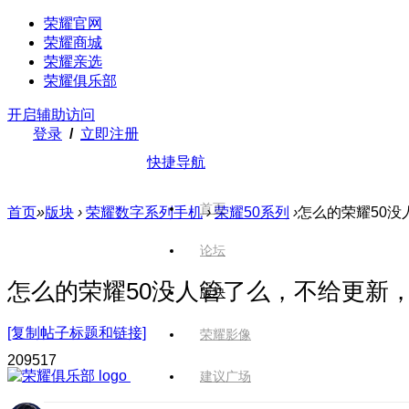
荣耀官网
荣耀商城
荣耀亲选
荣耀俱乐部
开启辅助访问
登录
/
立即注册
快捷导航
首页
首页
»
版块
›
荣耀数字系列手机
›
荣耀50系列
›
怎么的荣耀50没
论坛
怎么的荣耀50没人管了么，不给更新，
版块
[复制帖子标题和链接]
荣耀影像
2095
17
建议广场