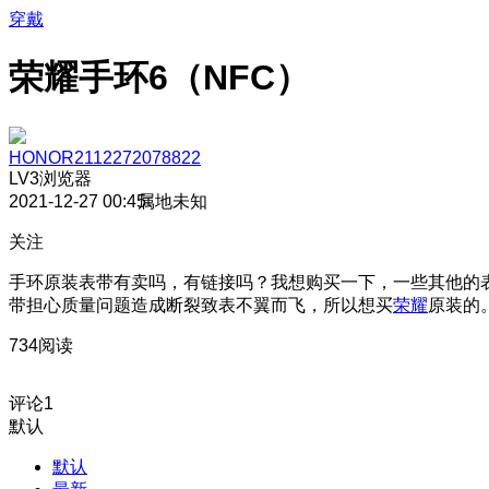
穿戴
荣耀手环6（NFC）
HONOR2112272078822
LV3
浏览器
2021-12-27 00:45
属地未知
关注
手环原装表带有卖吗，有链接吗？我想购买一下，一些其他的
带担心质量问题造成断裂致表不翼而飞，所以想买
荣耀
原装的
734阅读
评论
1
默认
默认