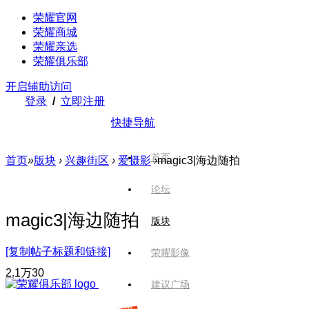
荣耀官网
荣耀商城
荣耀亲选
荣耀俱乐部
开启辅助访问
登录
/
立即注册
快捷导航
首页
首页
»
版块
›
兴趣街区
›
爱摄影
›
magic3|海边随拍
论坛
magic3|海边随拍
版块
[复制帖子标题和链接]
荣耀影像
2.1万
30
建议广场