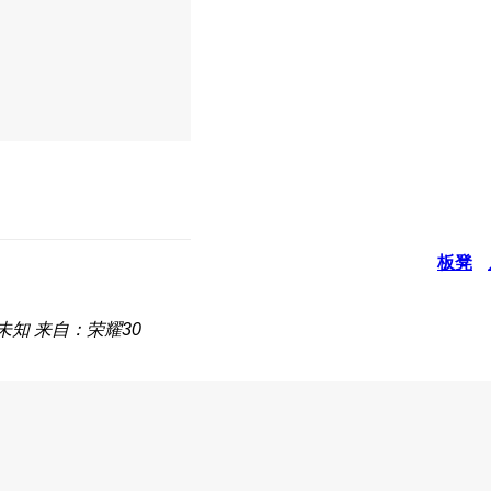
板凳
未知
来自：荣耀30