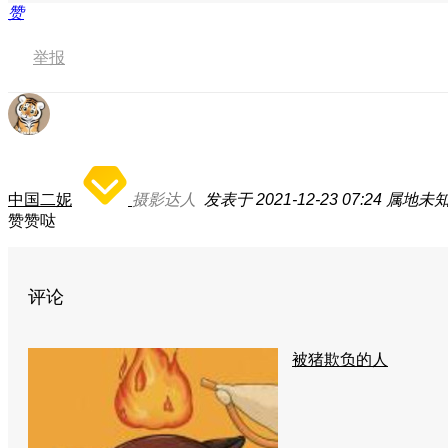
赞
举报
中国二妮
摄影达人
发表于 2021-12-23 07:24
属地未
赞赞哒
评论
被猪欺负的人