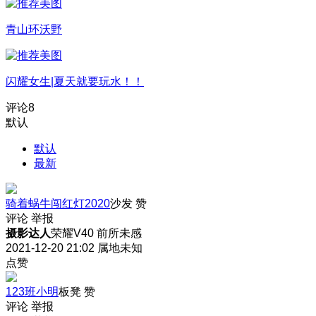
青山环沃野
闪耀女生|夏天就要玩水！！
评论
8
默认
默认
最新
骑着蜗牛闯红灯2020
沙发
赞
评论
举报
摄影达人
荣耀V40 前所未感
2021-12-20 21:02
属地未知
点赞
123班小明
板凳
赞
评论
举报