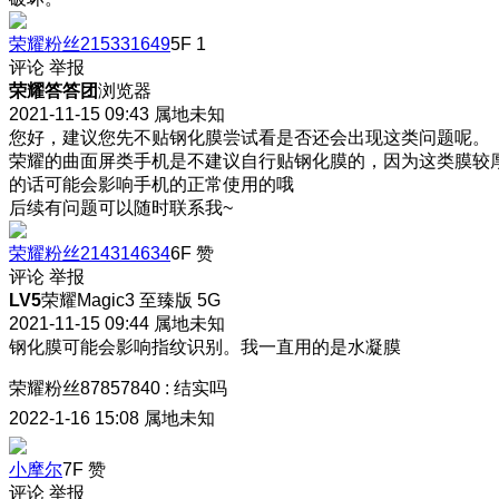
荣耀粉丝215331649
5F
1
评论
举报
荣耀答答团
浏览器
2021-11-15 09:43
属地未知
您好，建议您先不贴钢化膜尝试看是否还会出现这类问题呢。
荣耀的曲面屏类手机是不建议自行贴钢化膜的，因为这类膜较
的话可能会影响手机的正常使用的哦
后续有问题可以随时联系我~
荣耀粉丝214314634
6F
赞
评论
举报
LV5
荣耀Magic3 至臻版 5G
2021-11-15 09:44
属地未知
钢化膜可能会影响指纹识别。我一直用的是水凝膜
荣耀粉丝87857840
:
结实吗
2022-1-16 15:08
属地未知
小摩尔
7F
赞
评论
举报