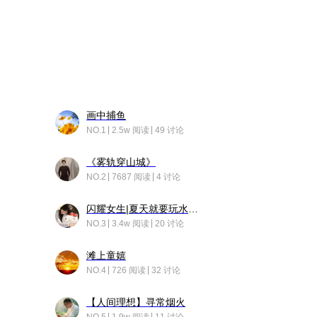
画中捕鱼
NO.1
2.5w 阅读
49 讨论
《雾轨穿山城》
NO.2
7687 阅读
4 讨论
闪耀女生|夏天就要玩水！！
NO.3
3.4w 阅读
20 讨论
滩上童嬉
NO.4
726 阅读
32 讨论
【人间理想】寻常烟火