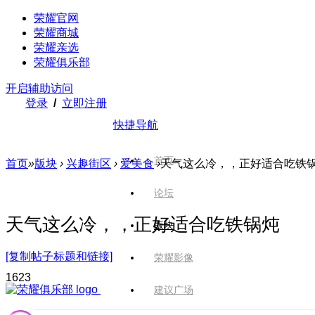
荣耀官网
荣耀商城
荣耀亲选
荣耀俱乐部
开启辅助访问
登录
/
立即注册
快捷导航
首页
首页
»
版块
›
兴趣街区
›
爱美食
›
天气这么冷，，正好适合吃铁
论坛
天气这么冷，，正好适合吃铁锅炖
版块
[复制帖子标题和链接]
荣耀影像
162
3
建议广场