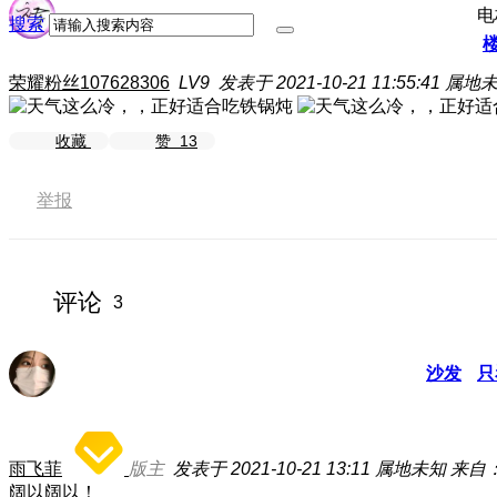
电
搜索
荣耀粉丝107628306
LV9
发表于 2021-10-21 11:55:41
属地
收藏
赞
13
举报
评论
3
沙发
只
雨飞菲
版主
发表于 2021-10-21 13:11
属地未知
来自：
阔以阔以！