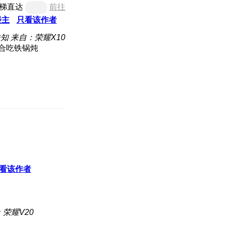
梯直达
前往
楼主
只看该作者
未知
来自：荣耀X10
看该作者
荣耀V20