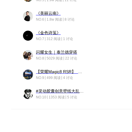
NO.5
1.9w 阅读
11 讨论
《美丽云南》
NO.6
1.8w 阅读
8 讨论
《金色诗笺》
NO.7
312 阅读
1 讨论
闪耀女生｜泰兰德穿搭
NO.8
5029 阅读
22 讨论
【荣耀Magic8 RSR】 穹影
NO.9
499 阅读
4 讨论
#灵动胶囊创意壁纸大乱斗#脑洞不限形式，灵感不分边界，体验追赛的快乐！
NO.10
1353 阅读
5 讨论