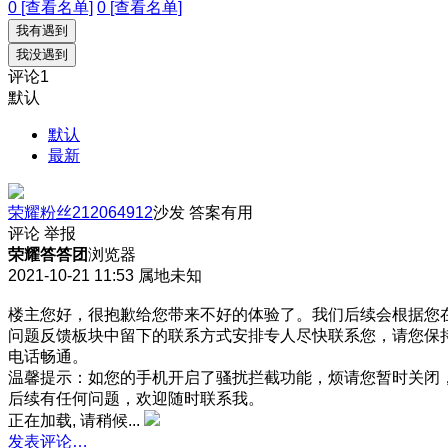
0 [查看名单]
0 [查看名单]
我有遇到
我没遇到
评论
1
默认
默认
最新
荣耀粉丝212064912
沙发
答案有用
评论
举报
荣耀答答团
浏览器
2021-10-21 11:53
属地未知
楼主您好，很抱歉给您带来不好的体验了。我们后续会根据您
问题反馈板块中留下的联系方式安排专人尽快联系您，请您保
电话畅通。
温馨提示：如您的手机开启了骚扰拦截功能，烦请您暂时关闭
后续有任何问题，欢迎随时联系我。
正在加载, 请稍候...
发表评论…