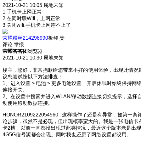
2021-10-21 10:05
属地未知
1.手机卡上网正常
2.在同时联Wifi，上网正常
3.关闭wifi,手机卡上网连不上了
荣耀粉丝214298990
板凳
赞
评论
举报
荣耀答答团
浏览器
2021-10-21 10:30
属地未知
楼主，您好，非常抱歉给您带来不好的使用体验，出现此情况
议您尝试按以下方法排查：
1、进入设置 > 电池 > 更多电池设置，开启休眠时始终保持网
连接开关。
2、在设置中搜索并进入WLAN/移动数据连接切换提示，选择
动使用移动数据连接。
HONOR2109222054560
:
这样操作了还是有异常，如第一条
论步骤，虽然不是必现，但出现概率蛮大的。我是一张电信卡
卡2槽，以前一直都没出现过此类情况，最近这个版本老是出
4G5G信号源都会出现。同时我也还原了网络设置都没用。