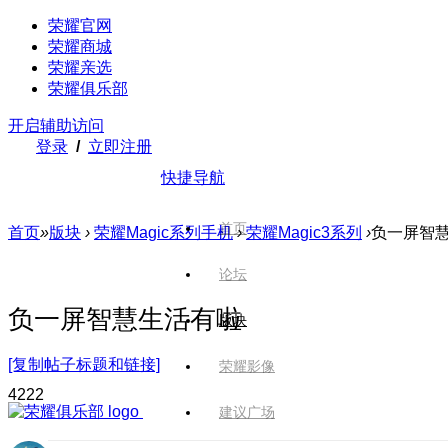
荣耀官网
荣耀商城
荣耀亲选
荣耀俱乐部
开启辅助访问
登录
/
立即注册
快捷导航
首页
首页
»
版块
›
荣耀Magic系列手机
›
荣耀Magic3系列
›
负一屏智
论坛
负一屏智慧生活有啦
版块
[复制帖子标题和链接]
荣耀影像
422
2
建议广场