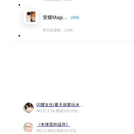
荣耀Magic8系列
(359)
昨日总发帖：1244
闪耀女生|夏天就要玩水！！
NO.1
1.7w 阅读
20 讨论
《夹缝里的温存》
NO.2
4063 阅读
4 讨论