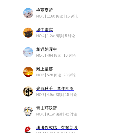
艳丽夏荷
NO.3
1160 阅读
15 讨论
城中虚实
NO.4
1.2w 阅读
5 讨论
相遇朝晖中
NO.5
464 阅读
10 讨论
滩上童嬉
NO.6
528 阅读
28 讨论
光影秋千，童年圆圈
NO.7
4.9w 阅读
15 讨论
青山环沃野
NO.8
9.1w 阅读
42 讨论
满满仪式感，荣耀新系统增加了个升级故事