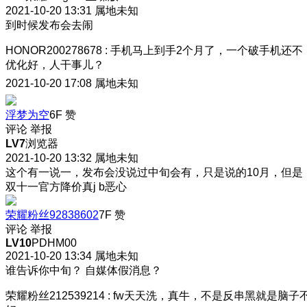
2021-10-20 13:31
属地未知
到时候发布会去闹
HONOR200278678
:
手机马上到手2个月了，一个破手机还不
优化好，人干事儿？
2021-10-20 17:08
属地未知
浮梦为空
6F
赞
评论
举报
LV7
浏览器
2021-10-20 13:32
属地未知
这个有一说一，发布会没说过中旬会有，只是说的10月，但是
双十一官方降价真j b恶心
荣耀粉丝92838602
7F
赞
评论
举报
LV10
PDHM00
2021-10-20 13:34
属地未知
谁告诉你中旬？ 自媒体假消息？
荣耀粉丝212539214
:
fw天天洗，真牛，不是反串黑就是脑子