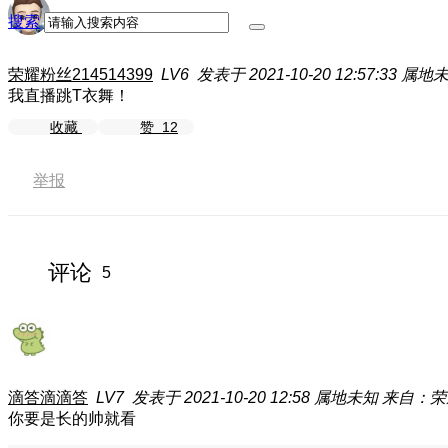
搜索
荣耀粉丝214514399
LV6
发表于 2021-10-20 12:57:33
属地
我直播跳T衣舞！
收藏
赞
12
举报
评论
5
滴答滴滴答
LV7
发表于 2021-10-20 12:58
属地未知
来自：荣耀 
你要是长的帅就看