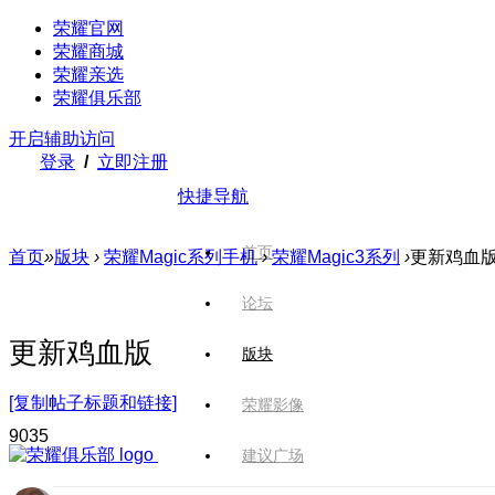
荣耀官网
荣耀商城
荣耀亲选
荣耀俱乐部
开启辅助访问
登录
/
立即注册
快捷导航
首页
首页
»
版块
›
荣耀Magic系列手机
›
荣耀Magic3系列
›
更新鸡血
论坛
更新鸡血版
版块
[复制帖子标题和链接]
荣耀影像
903
5
建议广场