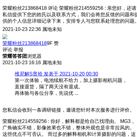
荣耀粉丝213868418
评论
荣耀粉丝214559256
:
亲您好，还请
私信提供下您的姓氏以及联系方式，我们会将您反馈的问题和
供的个人信息详细记录下来，安排专人与您联系处理您的问题
2021-10-23 22:36
属地未知
荣耀粉丝213868418
9F
赞
评论
举报
荣耀答答团
浏览器
2021-10-23 16:16
属地未知
维尼解S普拾 发表于 2021-10-20 00:30
第一次体验，电池续航不给力，加上摄影相机问题，
直接退货，隔了两天没有退成。
再体验与各位分享，先说优 ...
您私信会收到一条调研链接，邀请您针对本次服务进行评价。
荣耀粉丝214559256
:
你好，解释都是给自己找理由。 MG3，
广角确实不错，影像效果也不错，整体外观也是非常拉风的。
这些优点不可否认。 而过多的解释相机和计算摄影的问题，这