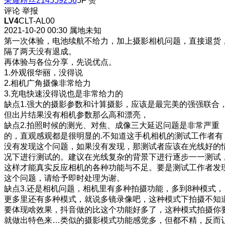
荣耀粉丝214559256
5F
赞
评论
举报
LV4
CLT-AL00
2021-10-20 00:30
属地未知
第一次体验，电池续航不给力，加上摄影相机问题，直接退货
隔了两天没有退成。
再体验与各位分享，先说优点。
1.外观很华丽，没得说
2.相机广角摄像非常给力
3.充电快速没得说也是非常给力的
缺点1.强大的摄影参数和计算摄影，应该是最完美的强强联合
但出片结果没有相机参数那么高和漂亮，
缺点2.拍照时候的测光、对焦、成像三大延迟问题是非常严重
的，直观感观都是很明显的.不知道这手机相机的测试工作者有
没有发现这个问题，如果没有发现，那测试者应该在光线好的
况下进行测试的。建议在光线复杂的背景下进行逐步一一测试
这样才能真实反应相机的各种功能与不足。要是测试工作者发
这个问题，请给予即时处理为谢。
缺点3.还是相机问题，相机里有多种拍摄功能，多到8种模式，
更多里还有多种模式，就说多镜录像吧，这种模式下拍摄不知
要体现啥效果，抖音做的比这个功能好多了，这种模式拍摄你
就做出特色来…类似的摄影模式功能感觉多，但都不精，反而