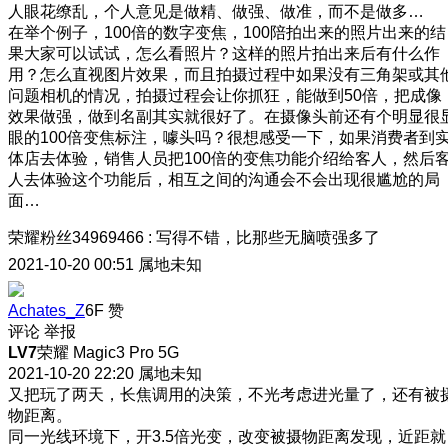
人眼花缭乱，个人意见是做精、做强、做准，而不是做多…
在举个例子，100倍的数字变焦，100陪拍出来的照片出来的结
果大家可以试试，怎么看照片？这样的照片拍出来后有什么作
用？怎么直视图片效果，而且拍摄过程中如果没有三角架或其
问题相机的情况，拍摄过程会让你抓狂，能做到50倍，把成像
效果做强，做到名副其实就很好了。在摄像头前还有个明显很
眼的100倍变焦标注，噱头吗？很想感受一下，如果消费者到
体店去体验，销售人员把100倍的变焦功能介绍给客人，然后
人去体验这个功能后，相互之间的沟通会不会出现很尴尬的局
面…
荣耀粉丝34969466
:
写得不错，比那些无脑喷强多了
2021-10-20 00:51
属地未知
Achates_Z
6F
赞
评论
举报
LV7
荣耀 Magic3 Pro 5G
2021-10-20 22:20
属地未知
又把玩了两天，长焦调用的决策，不光考虑进光量了，还有被
物距离。
同一光线环境下，开3.5倍光变，改变被摄物距离发现，近距就