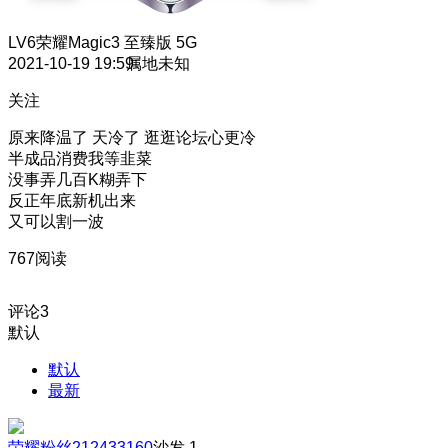
LV6
荣耀Magic3 至臻版 5G
2021-10-19 19:59
属地未知
关注
原来降温了 天冷了 逛逛论坛心更冷
半成品消费我等韭菜
没事弄几百K糊弄下
反正年底新机出来
又可以割一波
767阅读
评论
3
默认
默认
最新
荣耀粉丝212433160
沙发
1