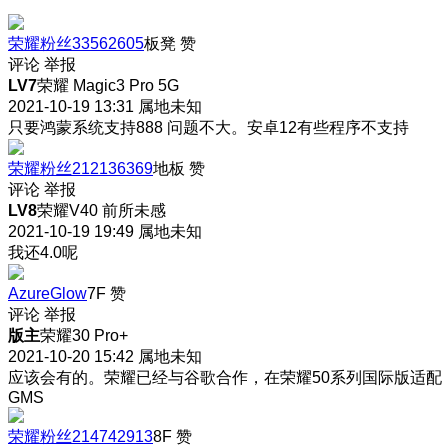
荣耀粉丝33562605
板凳
赞
评论
举报
LV7
荣耀 Magic3 Pro 5G
2021-10-19 13:31
属地未知
只要鸿蒙系统支持888 问题不大。安卓12有些程序不支持
荣耀粉丝212136369
地板
赞
评论
举报
LV8
荣耀V40 前所未感
2021-10-19 19:49
属地未知
我还4.0呢
AzureGlow
7F
赞
评论
举报
版主
荣耀30 Pro+
2021-10-20 15:42
属地未知
应该会有的。荣耀已经与谷歌合作，在荣耀50系列国际版适配
GMS
荣耀粉丝214742913
8F
赞