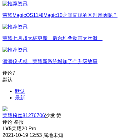
荣耀MagicOS11和Magic10之间直观的区别是啥呢？
荣耀七月超大杯更新！后台堆叠动画太丝滑！
满满仪式感，荣耀新系统增加了个升级故事
评论
7
默认
默认
最新
荣耀粉丝81276706
沙发
赞
评论
举报
LV5
荣耀20 Pro
2021-10-19 12:53
属地未知