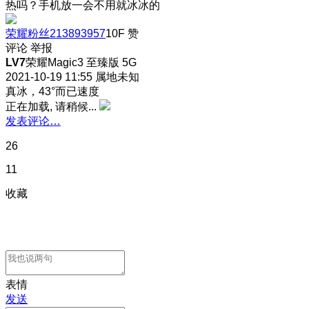
热吗？手机放一会不用就冰冰的
荣耀粉丝213893957
10F
赞
评论
举报
LV7
荣耀Magic3 至臻版 5G
2021-10-19 11:55
属地未知
真冰，43°而已速度
正在加载, 请稍候...
发表评论…
26
11
收藏
表情
发送