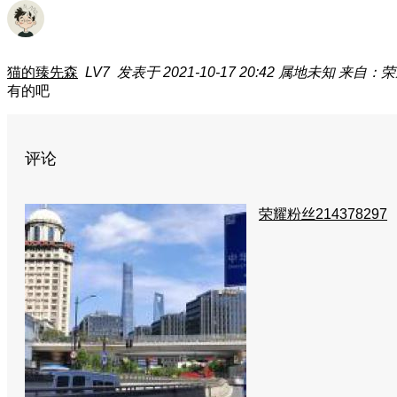
猫的臻先森
LV7
发表于 2021-10-17 20:42
属地未知
来自：荣耀
有的吧
评论
荣耀粉丝214378297