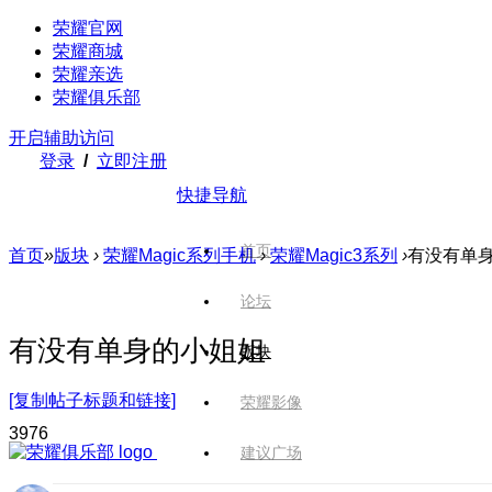
荣耀官网
荣耀商城
荣耀亲选
荣耀俱乐部
开启辅助访问
登录
/
立即注册
快捷导航
首页
首页
»
版块
›
荣耀Magic系列手机
›
荣耀Magic3系列
›
有没有单
论坛
有没有单身的小姐姐
版块
[复制帖子标题和链接]
荣耀影像
397
6
建议广场