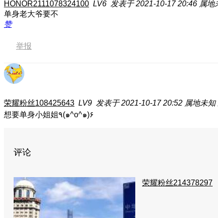
HONOR2111078324100
LV6
发表于 2021-10-17 20:46
属地
单身老大爷要不
赞
举报
荣耀粉丝108425643
LV9
发表于 2021-10-17 20:52
属地未知
想要单身小姐姐٩(๑^o^๑)۶
评论
荣耀粉丝214378297