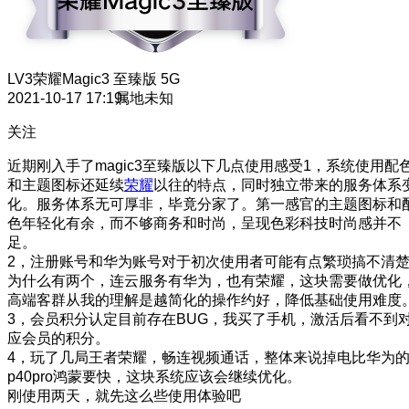
LV3
荣耀Magic3 至臻版 5G
2021-10-17 17:19
属地未知
关注
近期刚入手了magic3至臻版以下几点使用感受1，系统使用配
和主题图标还延续
荣耀
以往的特点，同时独立带来的服务体系
化。服务体系无可厚非，毕竟分家了。第一感官的主题图标和
色年轻化有余，而不够商务和时尚，呈现色彩科技时尚感并不
足。
2，注册账号和华为账号对于初次使用者可能有点繁琐搞不清
为什么有两个，连云服务有华为，也有荣耀，这块需要做优化
高端客群从我的理解是越简化的操作约好，降低基础使用难度
3，会员积分认定目前存在BUG，我买了手机，激活后看不到
应会员的积分。
4，玩了几局王者荣耀，畅连视频通话，整体来说掉电比华为
p40pro鸿蒙要快，这块系统应该会继续优化。
刚使用两天，就先这么些使用体验吧