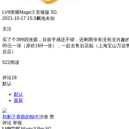
LV9
荣耀Magic3 至臻版 5G
2021-10-17 15:34
属地未知
关注
买了个399四张膜，目前手感还不错，还剩两张有没有没兴趣
95元一张（原价169一张），一起去售后店贴
（上海宝山万达
后店）
522阅读
评论
18
默认
默认
最新
和豹子赛跑的蜗牛
沙发
赞
评论
举报
LV9
荣耀 Magic3 Pro 5G