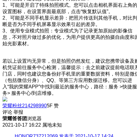
1、可能是开启了特殊拍照模式。您可以点击相机界面右上角
设置图标，在设置界面最底部，点击“恢复默认值”。
2、可能是不同手机显示差异：把照片传送到其他手机，对比
断是否为不同手机屏幕显示效果引起的差异。
3、使用专业模式拍照：专业模式为了记录更加原始的影像信
息，不对照片做过多的优化，为用户提供更高的拍摄自由度和
始光影素材。
若以上设置均无异常，但是拍照仍然发红，建议您携带设备及
机凭证前往服务中心检测，温馨提示：去之前建议提前电话联
门店，同时也建议您备份好手机里的重要数据资料，特别是微
（包括微信分身）、QQ、等第三方应用数据迁移。您可以进
入“我的荣耀APP”中找到最近的服务中心，路径：服务 >快捷服
务> 服务中心/到店维修。
荣耀粉丝214298990
5F
赞
评论
举报
荣耀答答团
浏览器
2021-10-17 16:22
属地未知
HONOR737212069 发表于 2021-10-17 14:24