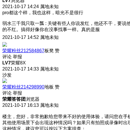
LV7
浏览器
2021-10-17 14:24
属地未知
pro都这个样，我也这样，暗光不是很行
弱水三千我只取一瓢
:
关键有些人你说发红，他还不干，要说
的不红。搞得好像你在没事找事一样。真的是服
2021-10-17 14:52
属地未知
荣耀粉丝212584867
板凳
赞
评论
举报
LV7
荣耀8X
2021-10-17 14:33
属地未知
沙发
荣耀粉丝214298990
地板
赞
评论
举报
荣耀答答团
浏览器
2021-10-17 16:13
属地未知
楼主，您好，非常抱歉给您带来不好的使用体验，请问您在手
其他使用场景下会出现这种情况吗？如果只有拍照或录像时出
这种情况，建议您可以按以下方案排查：