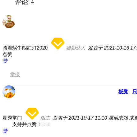
评论
4
骑着蜗牛闯红灯2020
摄影达人
发表于 2021-10-16 17
点赞
赞
举报
板凳
灵秀掌门
版主
发表于 2021-10-17 11:10
属地未知
来
支持并点赞！！！
赞