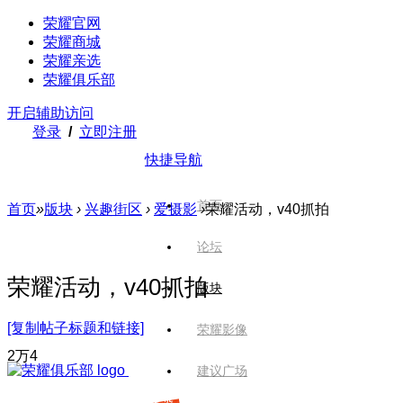
荣耀官网
荣耀商城
荣耀亲选
荣耀俱乐部
开启辅助访问
登录
/
立即注册
快捷导航
首页
首页
»
版块
›
兴趣街区
›
爱摄影
›
荣耀活动，v40抓拍
论坛
荣耀活动，v40抓拍
版块
[复制帖子标题和链接]
荣耀影像
2万
4
建议广场