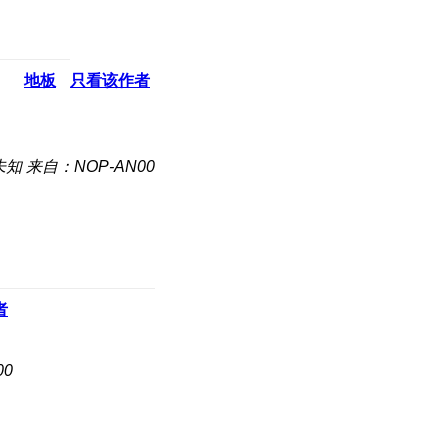
地板
只看该作者
未知
来自：NOP-AN00
者
00