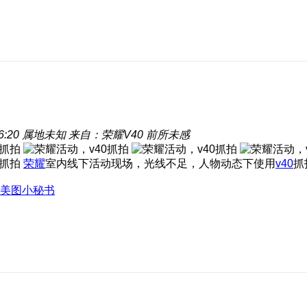
6:20
属地未知
来自：荣耀V40 前所未感
荣耀
室内线下活动现场，光线不足，人物动态下使用
v40
抓
美图小秘书