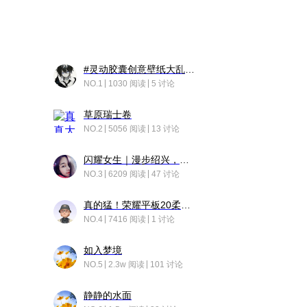
#灵动胶囊创意壁纸大乱斗#脑洞不限形式，灵感不分边界，体验追赛的快乐！
NO.1
1030 阅读
5 讨论
草原瑞士卷
NO.2
5056 阅读
13 讨论
闪耀女生｜漫步绍兴，寻找藏在老街的江南温柔
NO.3
6209 阅读
47 讨论
真的猛！荣耀平板20柔光版，竟然又有更新……
NO.4
7416 阅读
1 讨论
如入梦境
NO.5
2.3w 阅读
101 讨论
静静的水面