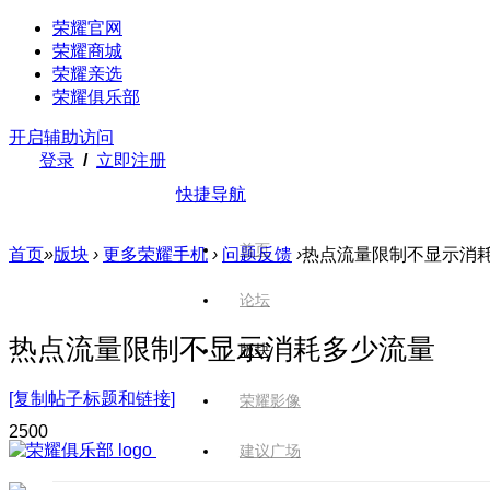
荣耀官网
荣耀商城
荣耀亲选
荣耀俱乐部
开启辅助访问
登录
/
立即注册
快捷导航
首页
首页
»
版块
›
更多荣耀手机
›
问题反馈
›
热点流量限制不显示消
论坛
热点流量限制不显示消耗多少流量
版块
[复制帖子标题和链接]
荣耀影像
250
0
建议广场