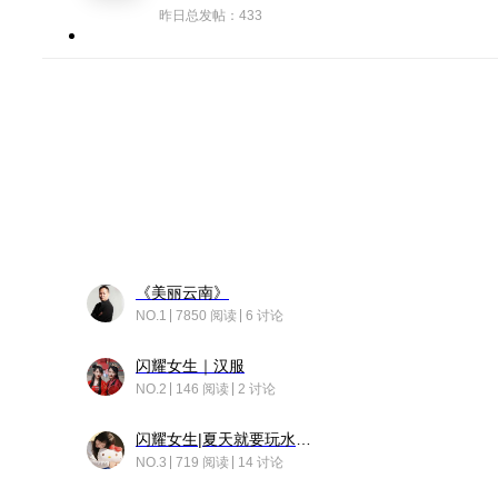
昨日总发帖：433
《美丽云南》
NO.1
7850 阅读
6 讨论
闪耀女生｜汉服
NO.2
146 阅读
2 讨论
闪耀女生|夏天就要玩水！！
NO.3
719 阅读
14 讨论