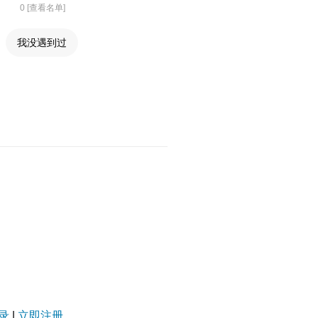
0 [查看名单]
我没遇到过
录
|
立即注册