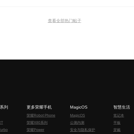
查看全部热门帖子
N系列
更多荣耀手机
MagicOS
智慧生活
荣耀Robot Phone
MagicOS
笔记本
RT
荣耀X80系列
公测内测
平板
urbo
荣耀Power
安全与隐私保护
穿戴