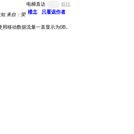
电梯直达
前往
楼主
只看该作者
未知
来自：荣
使用移动数据流量一直显示为0B。