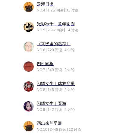
云海日出
NO.4
1.2w 阅读
31 讨论
光影秋千，童年圆圈
NO.5
2.9w 阅读
14 讨论
《夹缝里的温存》
NO.6
720 阅读
4 讨论
四机同框
NO.7
349 阅读
2 讨论
闪耀女生｜球衣穿搭
NO.8
145 阅读
2 讨论
闪耀女生｜看海
NO.9
142 阅读
2 讨论
画出来的早晨
NO.10
3448 阅读
12 讨论