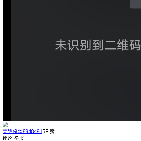
荣耀粉丝8948491
5F
赞
评论
举报