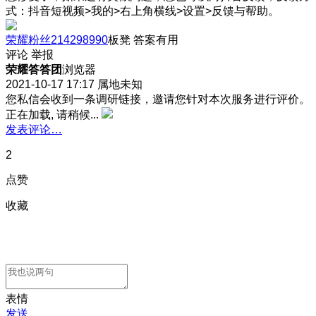
式：抖音短视频>我的>右上角横线>设置>反馈与帮助。
荣耀粉丝214298990
板凳
答案有用
评论
举报
荣耀答答团
浏览器
2021-10-17 17:17
属地未知
您私信会收到一条调研链接，邀请您针对本次服务进行评价。
正在加载, 请稍候...
发表评论…
2
点赞
收藏
表情
发送