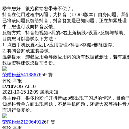
楼主您好，很抱歉给您带来不便了。
抖音在使用过程中闪退，为抖音（17.9.0版本）自身问题。我
已将该问题反馈给抖音，抖音答复是已知问题，正在加紧处理
中，您也可以向抖音反馈。
反馈方式：抖音短视频>我的>右上角横线>设置>反馈与帮助。
目前您可以尝试以下方法：
1. 点击手机设置>应用>应用管理>抖音>存储>删除缓存。
2. 将抖音卸载重装尝试。
温馨提示：卸载应用会导致应用内的所有数据被删除，若有重
数据资料建议您提前备份。
荣耀粉丝54138676
5F
赞
评论
举报
LV10
VOG-AL10
2021-10-15 12:09
属地未知
楼主你好，很多粉粉打开抖音app都出现了闪退的情况，目前
知是抖音单方面出现问题，不是手机问题，还请大家等待抖音
面进行修复哈。
荣耀粉丝212064912
6F
赞
评论
举报