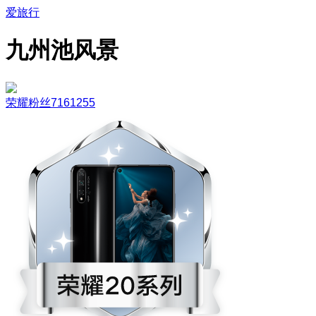
爱旅行
九州池风景
荣耀粉丝7161255