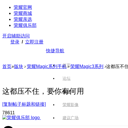
荣耀官网
荣耀商城
荣耀亲选
荣耀俱乐部
开启辅助访问
登录
/
立即注册
快捷导航
首页
首页
»
版块
›
荣耀Magic系列手机
›
荣耀Magic3系列
›
这都压不
论坛
这都压不住，要你有何用
版块
[复制帖子标题和链接]
荣耀影像
786
11
建议广场