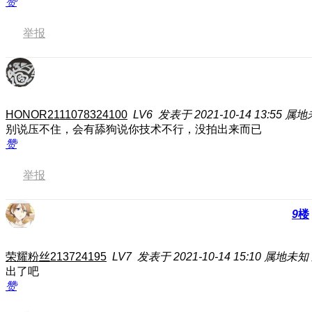
赞
举报
HONOR2111078324100
LV6
发表于 2021-10-14 13:55
属地
别说压不住，会有舔狗说你技术不行，没拍出来而已
赞
举报
9
楼
荣耀粉丝213724195
LV7
发表于 2021-10-14 15:10
属地未知
出了吧
赞