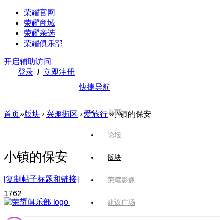
荣耀官网
荣耀商城
荣耀亲选
荣耀俱乐部
开启辅助访问
登录
/
立即注册
快捷导航
首页
首页
»
版块
›
兴趣街区
›
爱旅行
›
小镇的保安
论坛
小镇的保安
版块
[复制帖子标题和链接]
荣耀影像
176
2
建议广场