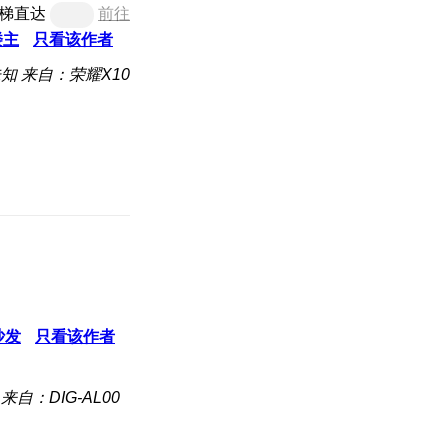
梯直达
前往
楼主
只看该作者
未知
来自：荣耀X10
沙发
只看该作者
来自：DIG-AL00