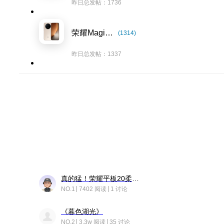
昨日总发帖：1736
荣耀Magic8系列
(1314)
昨日总发帖：1337
真的猛！荣耀平板20柔光版，竟然又有更新……
NO.1
7402 阅读
1 讨论
《暮色湖光》
NO.2
3.3w 阅读
35 讨论