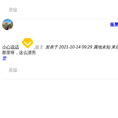
举报
板
小心说话
版主
发表于 2021-10-14 09:29
属地未知
来自
那里呀，这么漂亮
赞
举报