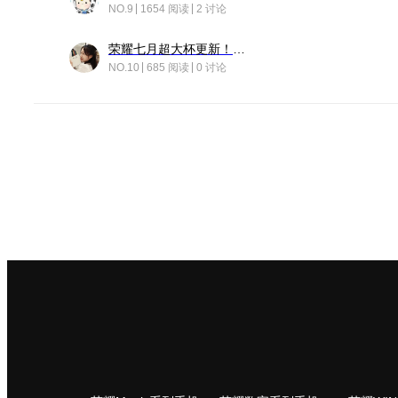
NO.9
1654 阅读
2 讨论
荣耀七月超大杯更新！后台堆叠动画太丝滑！
NO.10
685 阅读
0 讨论