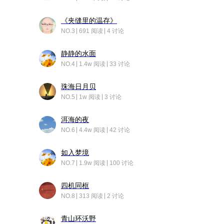
《夹缝里的温存》
NO.3
691 阅读
4 讨论
静静的水面
NO.4
1.4w 阅读
33 讨论
珠海日月贝
NO.5
1w 阅读
3 讨论
洱海的夜
NO.6
4.4w 阅读
42 讨论
如入梦境
NO.7
1.9w 阅读
100 讨论
四机同框
NO.8
313 阅读
2 讨论
青山环沃野