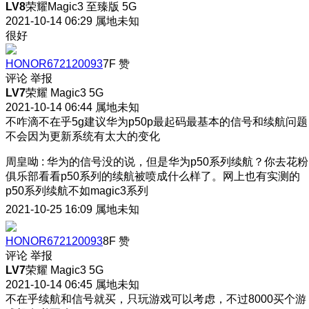
LV8
荣耀Magic3 至臻版 5G
2021-10-14 06:29
属地未知
很好
HONOR672120093
7F
赞
评论
举报
LV7
荣耀 Magic3 5G
2021-10-14 06:44
属地未知
不咋滴不在乎5g建议华为p50p最起码最基本的信号和续航问题
不会因为更新系统有太大的变化
周皇呦
:
华为的信号没的说，但是华为p50系列续航？你去花粉
俱乐部看看p50系列的续航被喷成什么样了。网上也有实测的
p50系列续航不如magic3系列
2021-10-25 16:09
属地未知
HONOR672120093
8F
赞
评论
举报
LV7
荣耀 Magic3 5G
2021-10-14 06:45
属地未知
不在乎续航和信号就买，只玩游戏可以考虑，不过8000买个游