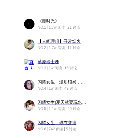
《慢时光》
NO.1
1.7w 阅读
21 讨论
【人间理想】寻常烟火
NO.2
1.7w 阅读
11 讨论
草原瑞士卷
NO.3
1w 阅读
16 讨论
闪耀女生｜漫步绍兴，寻找藏在老街的江南温柔
NO.4
1w 阅读
49 讨论
闪耀女生|夏天就要玩水！！
NO.5
1.1w 阅读
20 讨论
闪耀女生｜球衣穿搭
NO.6
742 阅读
5 讨论