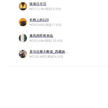
珠海日月贝
NO.7
1.3w 阅读
6 讨论
长椅上的123
NO.8
6302 阅读
7 讨论
暴风雨即将来临
NO.9
4.6w 阅读
10 讨论
喜马拉雅大断崖_西藏旅行日记
NO.10
4823 阅读
6 讨论