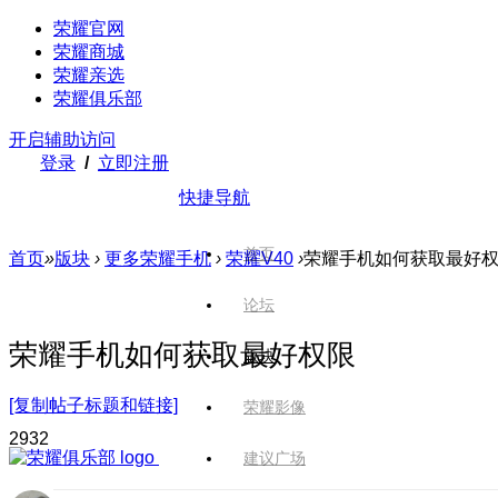
荣耀官网
荣耀商城
荣耀亲选
荣耀俱乐部
开启辅助访问
登录
/
立即注册
快捷导航
首页
首页
»
版块
›
更多荣耀手机
›
荣耀V40
›
荣耀手机如何获取最好
论坛
荣耀手机如何获取最好权限
版块
[复制帖子标题和链接]
荣耀影像
293
2
建议广场