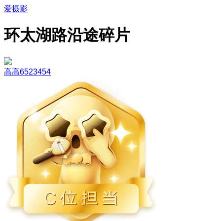
爱摄影
环太湖路沿途碎片
高高6523454