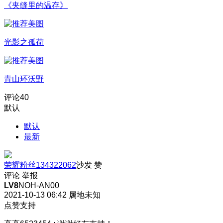
《夹缝里的温存》
光影之孤荷
青山环沃野
评论
40
默认
默认
最新
荣耀粉丝134322062
沙发
赞
评论
举报
LV8
NOH-AN00
2021-10-13 06:42
属地未知
点赞支持