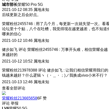
城市部长
荣耀50 Pro 5G
2021-10-12 08:35
属地未知
后续更新之后会好点。
荣耀粉丝2455746
:
用了几个月，每更新一次就失望一次。看
论坛里十个贴，八个在吐槽，我觉得现在越更越差，也不知道
哪来的信心
2021-10-12 10:46
属地未知
健步如飞
评论
荣耀粉丝2455746
:
万事开头难，相信荣耀会越
来越好的
2021-10-12 10:52
属地未知
荣耀粉丝213978388
评论
健步如飞
:
让我们相信荣耀用我们的
钱越来越好？什么逻辑ヽ（・＿・；)ノ我换成vivo小米不行？
2021-10-13 12:46
属地未知
查看全部评论
荣耀粉丝213665658
6F
赞
评论
举报
LV6
荣耀50 5G