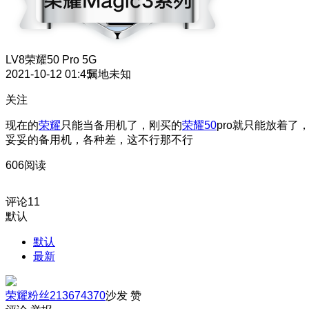
LV8
荣耀50 Pro 5G
2021-10-12 01:45
属地未知
关注
现在的
荣耀
只能当备用机了，刚买的
荣耀50
pro就只能放着了
妥妥的备用机，各种差，这不行那不行
606阅读
评论
11
默认
默认
最新
荣耀粉丝213674370
沙发
赞