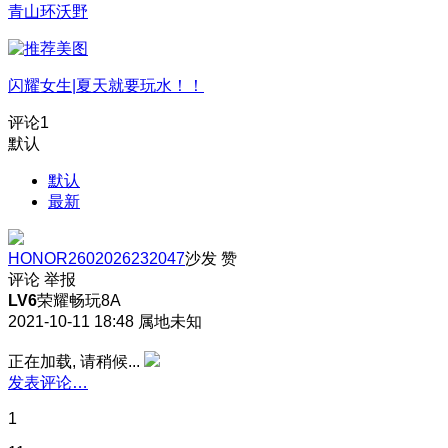
青山环沃野
闪耀女生|夏天就要玩水！！
评论
1
默认
默认
最新
HONOR2602026232047
沙发
赞
评论
举报
LV6
荣耀畅玩8A
2021-10-11 18:48
属地未知
正在加载, 请稍候...
发表评论…
1