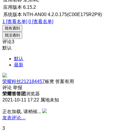
应用版本
6.15.2
系统版本
NTH-AN00 4.2.0.175(C00E175R2P9)
1 [查看名单]
0 [查看名单]
我有遇到
我没遇到
评论
3
默认
默认
最新
荣耀粉丝212184457
板凳
答案有用
评论
举报
荣耀答答团
浏览器
2021-10-11 17:22
属地未知
正在加载, 请稍候...
发表评论…
3