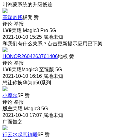
叫鸿蒙系统的升级畅连
高端奇贱
板凳
赞
评论
举报
LV9
荣耀 Magic3 Pro 5G
2021-10-10 15:25
属地未知
和我们有什么关系？点击更新提示应用已下架
HONOR2604263761406
地板
赞
评论
举报
LV6
荣耀Magic3 至臻版 5G
2021-10-10 16:16
属地未知
想让你换华为p50系列
小摩尔
5F
赞
评论
举报
版主
荣耀 Magic3 5G
2021-10-10 17:07
属地未知
广而告之
行云水起惪禛曦
6F
赞