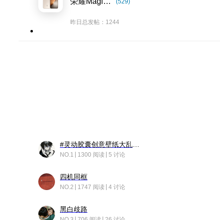
荣耀Magic8系列
(529)
昨日总发帖：1244
#灵动胶囊创意壁纸大乱斗#脑洞不限形式，灵感不分边界，体验追赛的快乐！
NO.1
1300 阅读
5 讨论
四机同框
NO.2
1747 阅读
4 讨论
黑白歧路
NO.3
706 阅读
26 讨论