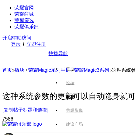
荣耀官网
荣耀商城
荣耀亲选
荣耀俱乐部
开启辅助访问
登录
/
立即注册
快捷导航
首页
首页
»
版块
›
荣耀Magic系列手机
›
荣耀Magic3系列
›
这种系统
论坛
这种系统参数的更新可以自动隐身就
版块
[复制帖子标题和链接]
荣耀影像
758
6
建议广场