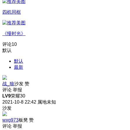
四机同框
《慢时光》
评论
10
默认
默认
最新
战_狼
沙发
赞
评论
举报
LV9
荣耀30
2021-10-8 22:42
属地未知
沙发
wxg973
板凳
赞
评论
举报