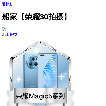
爱摄影
船家【荣耀30拍摄】
北山荒秃