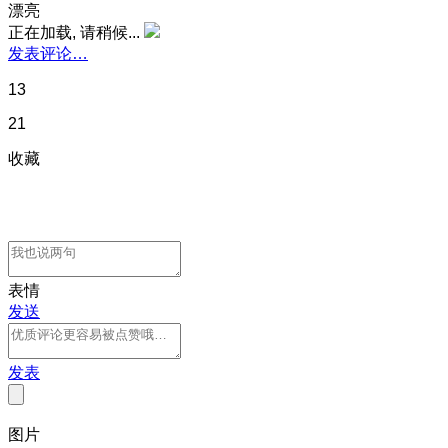
漂亮
正在加载, 请稍候...
发表评论…
13
21
收藏
表情
发送
发表
图片