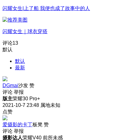
闪耀女生|上了船 我便也成了故事中的人
闪耀女生｜球衣穿搭
评论
13
默认
默认
最新
DGmai
沙发
赞
评论
举报
版主
荣耀30 Pro+
2021-10-7 23:48
属地未知
点赞
爱摄影的卡丁
板凳
赞
评论
举报
摄影达人
荣耀V40 前所未感