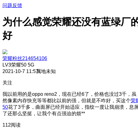
问题反馈
为什么感觉荣耀还没有蓝绿厂
好
荣耀粉丝214654106
LV3
荣耀50 5G
2021-10-7 11:57
属地未知
关注
我以前用的是oppo reno2，现在已经6了，价格也没过3千，虽
然像素内存快充等等都比以前的强，但就是不咋好，买这个
荣
50
花了3千多，曲面屏已经开始适应，指纹一度让我崩溃，息
了还那么坚挺，让我个有点强迫的烦**
112阅读