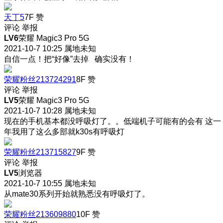
天丁5
7F
赞
评论
举报
LV6
荣耀 Magic3 Pro 5G
2021-10-7 10:25
属地未知
自信一点！把“好像”去掉 确实没有！
荣耀粉丝213724291
8F
赞
评论
举报
LV5
荣耀 Magic3 Pro 5G
2021-10-7 10:28
属地未知
现在的手机基本都没呼吸灯了。。低端机子可能有的会有 这一
年我用了这么多部就k30s有呼吸灯
荣耀粉丝213715827
9F
赞
评论
举报
LV5
浏览器
2021-10-7 10:55
属地未知
从mate30系列开始就熟悉没有呼吸灯了。
荣耀粉丝213609880
10F
赞