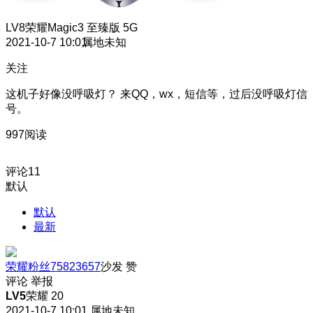
LV8
荣耀Magic3 至臻版 5G
2021-10-7 10:01
属地未知
关注
这机子好像没呼吸灯？ 来QQ，wx，短信等，过后没呼吸灯信
号。
997阅读
评论
11
默认
默认
最新
荣耀粉丝75823657
沙发
赞
评论
举报
LV5
荣耀 20
2021-10-7 10:01
属地未知