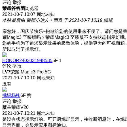
评论
举报
荣耀答答团
浏览器
2021-10-7 10:07
属地未知
本帖最后由 荣耀小达人丶西瓜 于 2021-10-7 10:19 编辑
亲您好，国庆节快乐~抱歉给您的使用带来不便了。请问您是
耀Magic3 至臻版吗？荣耀Magic3 至臻版不支持状态指示灯哦
您的手机为了追求显示效果的极致体验，提供更大的可视面积
所以取消了指示灯。
HONOR2403031948535
5F
1
评论
举报
LV7
荣耀 Magic3 Pro 5G
2021-10-7 10:10
属地未知
没有
拂堤杨柳
6F
赞
评论
举报
版主
荣耀V20
2021-10-7 10:21
属地未知
是没有状态指示灯的。可开启熄屏显示，接收新消息时，在熄
显示界面，会显示应用图标通知。