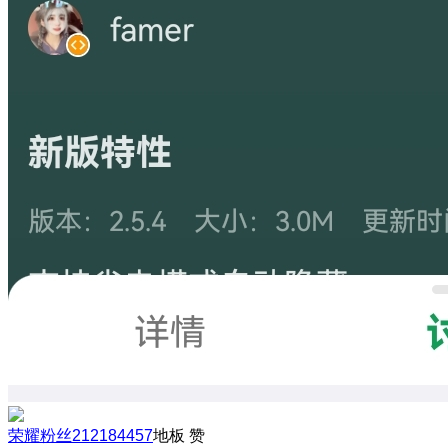
荣耀粉丝212184457
地板
赞