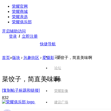
荣耀官网
荣耀商城
荣耀亲选
荣耀俱乐部
开启辅助访问
登录
/
立即注册
快捷导航
首页
首页
»
版块
›
兴趣街区
›
爱摄影
›
菜饺子，简直美味啊
论坛
菜饺子，简直美味啊
版块
[复制帖子标题和链接]
荣耀影像
83
2
建议广场