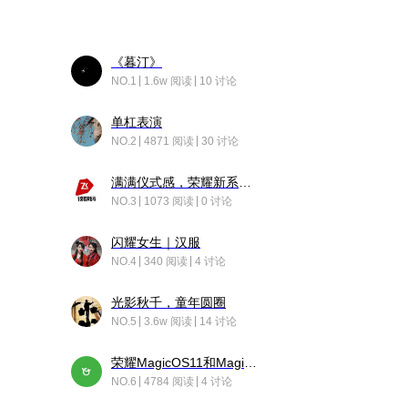
《暮汀》
NO.1
1.6w 阅读
10 讨论
单杠表演
NO.2
4871 阅读
30 讨论
满满仪式感，荣耀新系统增加了个升级故事
NO.3
1073 阅读
0 讨论
闪耀女生｜汉服
NO.4
340 阅读
4 讨论
光影秋千，童年圆圈
NO.5
3.6w 阅读
14 讨论
荣耀MagicOS11和Magic10之间直观的区别是啥呢？
NO.6
4784 阅读
4 讨论