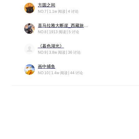
方圆之间
NO.7
1.1w 阅读
4 讨论
喜马拉雅大断崖_西藏旅行日记
NO.8
1913 阅读
5 讨论
《暮色湖光》
NO.9
3.8w 阅读
36 讨论
画中捕鱼
NO.10
1.4w 阅读
44 讨论