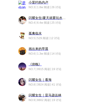
小里约热内卢
NO.3
1.8w 阅读
26 讨论
闪耀女生|夏天就要玩水！！
NO.4
6.4w 阅读
25 讨论
孤禽临水
NO.5
529 阅读
12 讨论
画出来的早晨
NO.6
1.3w 阅读
14 讨论
《傍晚》
NO.7
9915 阅读
19 讨论
闪耀女生｜看海
NO.8
3924 阅读
41 讨论
闪耀女生｜亚马逊丛林
NO.9
8802 阅读
19 讨论