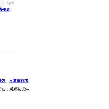
前往
该作者
沙发
只看该作者
来自：荣耀畅玩6A