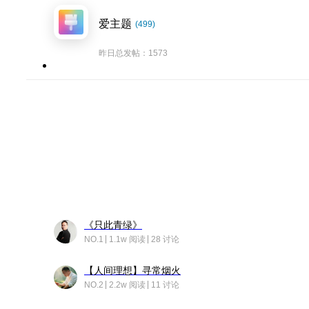
爱主题
(499)
昨日总发帖：1573
《只此青绿》
NO.1
1.1w 阅读
28 讨论
【人间理想】寻常烟火
NO.2
2.2w 阅读
11 讨论