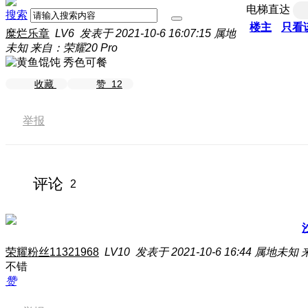
电梯直达
搜索
楼主
只看
糜烂乐章
LV6
发表于 2021-10-6 16:07:15
属地
未知
来自：荣耀20 Pro
收藏
赞
12
举报
评论
2
荣耀粉丝11321968
LV10
发表于 2021-10-6 16:44
属地未知
不错
赞