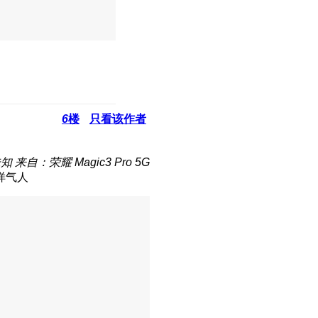
6
楼
只看该作者
未知
来自：荣耀 Magic3 Pro 5G
样气人