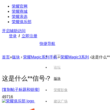
荣耀官网
荣耀商城
荣耀亲选
荣耀俱乐部
开启辅助访问
登录
/
立即注册
快捷导航
首页
首页
»
版块
›
荣耀Magic系列手机
›
荣耀Magic3系列
›
这是什么*
论坛
这是什么**信号？
版块
[复制帖子标题和链接]
荣耀影像
497
16
建议广场