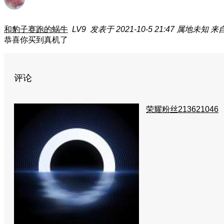
和豹子赛跑的蜗牛
LV9
发表于 2021-10-5 21:47
属地未知
来自
恭喜你买到真机了
评论
荣耀粉丝213621046