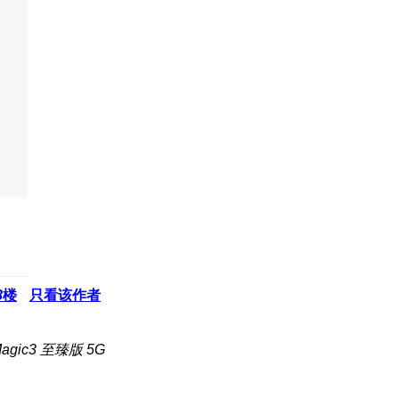
8
楼
只看该作者
gic3 至臻版 5G