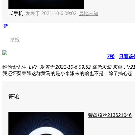
LJ手机
发表于 2021-10-6 09:02
属地未知
赞
举报
7
楼
只看该
维他命先生
LV7
发表于 2021-10-6 09:52
属地未知
来自：V21
我还怀疑荣耀这群黄马的是小米派来的
啥也不是，除了搞心态
评论
荣耀粉丝213621046