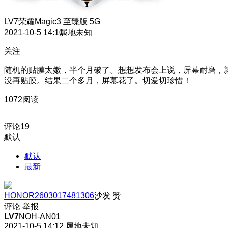
LV7
荣耀Magic3 至臻版 5G
2021-10-5 14:10
属地未知
关注
随机的贴膜太嫩，半个月破了。想想发布会上说，屏幕耐磨，
没再贴膜。结果二个多月，屏幕花了。切爱切珍惜！
1072阅读
评论
19
默认
默认
最新
HONOR2603017481306
沙发
赞
评论
举报
LV7
NOH-AN01
2021-10-5 14:12
属地未知