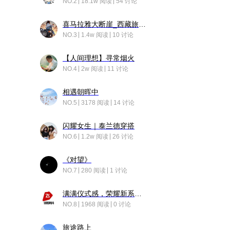
NO.2
18.1w 阅读
54 讨论
喜马拉雅大断崖_西藏旅行日记
NO.3
1.4w 阅读
10 讨论
【人间理想】寻常烟火
NO.4
2w 阅读
11 讨论
相遇朝晖中
NO.5
3178 阅读
14 讨论
闪耀女生｜泰兰德穿搭
NO.6
1.2w 阅读
26 讨论
《对望》
NO.7
280 阅读
1 讨论
满满仪式感，荣耀新系统增加了个升级故事
NO.8
1968 阅读
0 讨论
旅途路上