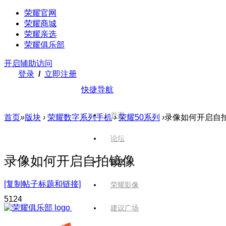
荣耀官网
荣耀商城
荣耀亲选
荣耀俱乐部
开启辅助访问
登录
/
立即注册
快捷导航
首页
首页
»
版块
›
荣耀数字系列手机
›
荣耀50系列
›
录像如何开启自
论坛
录像如何开启自拍镜像
版块
[复制帖子标题和链接]
荣耀影像
512
4
建议广场