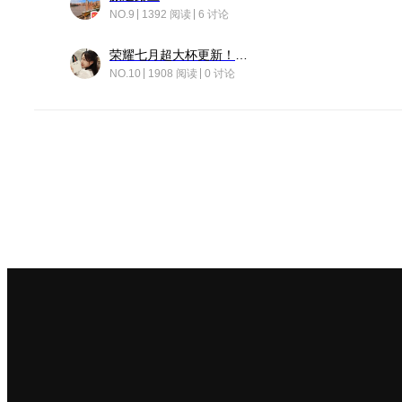
NO.9
1392 阅读
6 讨论
荣耀七月超大杯更新！后台堆叠动画太丝滑！
NO.10
1908 阅读
0 讨论