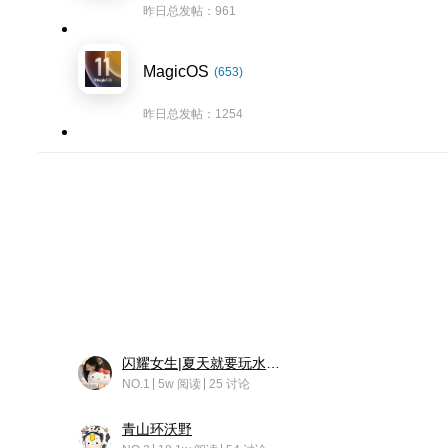
昨日总发帖：961
MagicOS
(653)
昨日总发帖：1254
闪耀女生|夏天就要玩水！！
NO.1
5w 阅读
25 讨论
青山环沃野